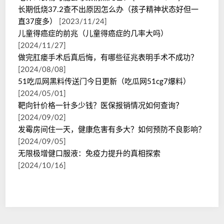
长期低烧37.2查不出原因怎么办（孩子精神状态好但一
直37度多）
[2023/11/24]
儿童得癌症的前兆（儿童得癌症的几率大吗）
[2024/11/27]
做完肛瘘手术后真后悔，有哪些征兆表明手术不成功？
[2024/08/08]
51吃瓜网黑料传送门今日更新（吃瓜网51cg7爆料）
[2024/05/01]
靶向针价格一针多少钱？医保报销情况如何查询？
[2024/09/02]
发霉房间住一天，健康危害有多大？如何预防不良影响？
[2024/09/05]
无限极增健口服液：免疫力提升的真相探索
[2024/10/16]