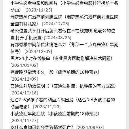
小学生必看电影和动画片（小学生必看电影排行榜前十名
动画）
[2023/11/23]
瑞梦热蒸汽治疗前列腺医院（瑞梦热蒸汽治疗前列腺医院
全国有哪几家）
[2024/12/05]
老公位置共享打开后怎么看他在不在线(想知道老公的位
置,打开手机设置)
[2024/03/26]
背部脊椎中间部位疼痛怎么办（背部一个点疼是癌症早期
信号）
[2024/12/09]
黑客24小时在线接单（专业黑客帮助您解决技术问题）
[2024/01/02]
癌症晚期能活多久一般（癌症前期的18种预兆）
[2024/12/09]
艾迪注射功效说明书（艾迪注射液：抗肿瘤的有力武器）
[2024/10/16]
适合3-6岁孩子看的动画片熊出没（适合3-6岁孩子看的
动画电影）
[2023/11/23]
小孩癌症早期症状（小孩癌症前期的18种预兆）
[2024/11/27]
吃什么食物可能会导致悄然死亡？
[2024/08/07]