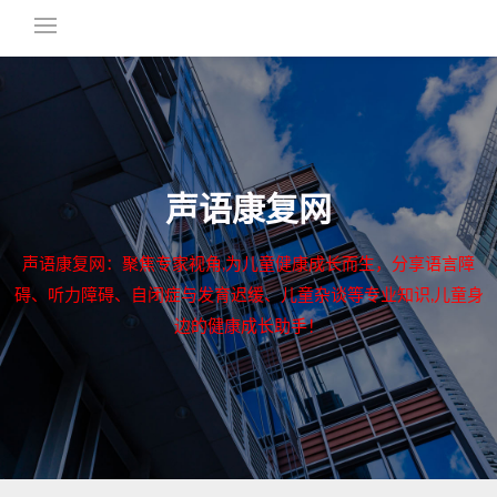
声语康复网
声语康复网：聚焦专家视角,为儿童健康成长而生，分享语言障
碍、听力障碍、自闭症与发育迟缓、儿童杂谈等专业知识,儿童身
边的健康成长助手！