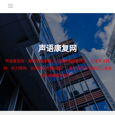
声语康复网
声语康复网：聚焦专家视角,为儿童健康成长而生，分享语言障
碍、听力障碍、自闭症与发育迟缓、儿童杂谈等专业知识,儿童身
边的健康成长助手！