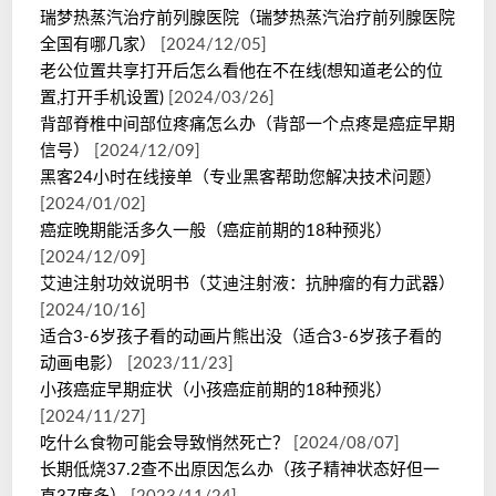
瑞梦热蒸汽治疗前列腺医院（瑞梦热蒸汽治疗前列腺医院
全国有哪几家）
[2024/12/05]
老公位置共享打开后怎么看他在不在线(想知道老公的位
置,打开手机设置)
[2024/03/26]
背部脊椎中间部位疼痛怎么办（背部一个点疼是癌症早期
信号）
[2024/12/09]
黑客24小时在线接单（专业黑客帮助您解决技术问题）
[2024/01/02]
癌症晚期能活多久一般（癌症前期的18种预兆）
[2024/12/09]
艾迪注射功效说明书（艾迪注射液：抗肿瘤的有力武器）
[2024/10/16]
适合3-6岁孩子看的动画片熊出没（适合3-6岁孩子看的
动画电影）
[2023/11/23]
小孩癌症早期症状（小孩癌症前期的18种预兆）
[2024/11/27]
吃什么食物可能会导致悄然死亡？
[2024/08/07]
长期低烧37.2查不出原因怎么办（孩子精神状态好但一