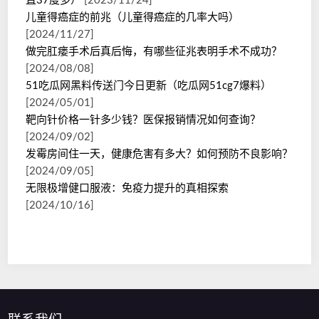
直37度多）
[2023/11/24]
儿童得癌症的前兆（儿童得癌症的几率大吗）
[2024/11/27]
做完肛瘘手术后真后悔，有哪些征兆表明手术不成功？
[2024/08/08]
51吃瓜网黑料传送门今日更新（吃瓜网51cg7爆料）
[2024/05/01]
靶向针价格一针多少钱？医保报销情况如何查询？
[2024/09/02]
发霉房间住一天，健康危害有多大？如何预防不良影响？
[2024/09/05]
无限极增健口服液：免疫力提升的真相探索
[2024/10/16]