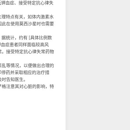
、低钾血症、接受特定抗心律失
生理特点有关，如体内激素水
因此在使用莫西沙星时也需要
据统计，约有 [具体比例数
低钾血症患者同样面临较高风
常。接受特定抗心律失常药物
。
紊乱等情况，以便做出合理的
即停药并采取相应的治疗措
及时告知医生。
严格注意其对心脏的影响，特