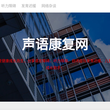
听力障碍
发育迟缓
网络杂谈
声语康复网
童健康成长而生，分享语言障碍、听力障碍、自闭症与发育迟缓、儿
成长助手！