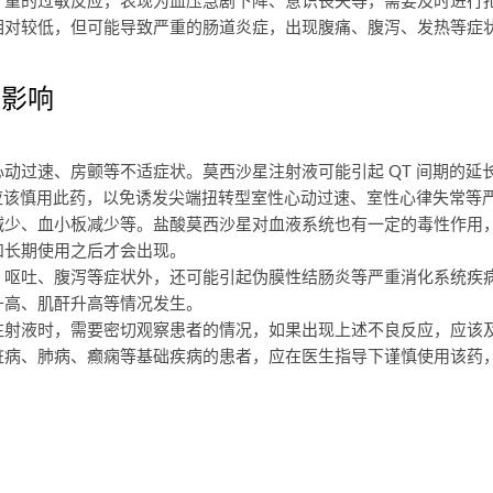
严重的过敏反应，表现为血压急剧下降、意识丧失等，需要及时进行
相对较低，但可能导致严重的肠道炎症，出现腹痛、腹泻、发热等症
的影响
动过速、房颤等不适症状。莫西沙星注射液可能引起 QT 间期的延
下应该慎用此药，以免诱发尖端扭转型室性心动过速、室性心律失常等
减少、血小板减少等。盐酸莫西沙星对血液系统也有一定的毒性作用
和长期使用之后才会出现。
、呕吐、腹泻等症状外，还可能引起伪膜性结肠炎等严重消化系统疾
升高、肌酐升高等情况发生。
注射液时，需要密切观察患者的情况，如果出现上述不良反应，应该
脏病、肺病、癫痫等基础疾病的患者，应在医生指导下谨慎使用该药