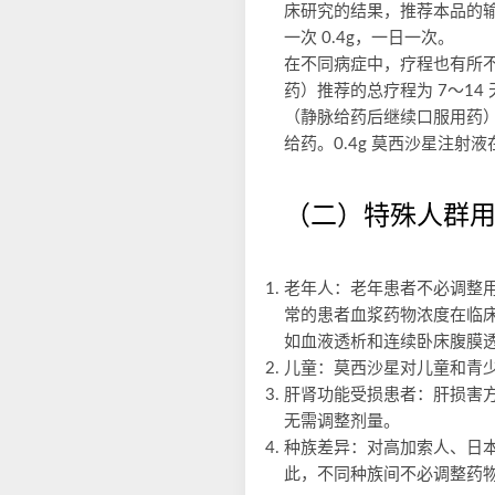
床研究的结果，推荐本品的输液
一次 0.4g，一日一次。
在不同病症中，疗程也有所不
药）推荐的总疗程为 7～14
（静脉给药后继续口服用药）
给药。0.4g 莫西沙星注射液
（二）特殊人群
老年人：老年患者不必调整用药
常的患者血浆药物浓度在临床上
如血液透析和连续卧床腹膜
儿童：莫西沙星对儿童和青少
肝肾功能受损患者：肝损害
无需调整剂量。
种族差异：对高加索人、日
此，不同种族间不必调整药