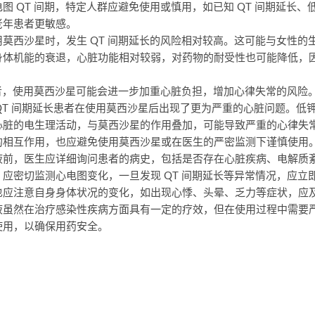
图 QT 间期，特定人群应避免使用或慎用，如已知 QT 间期延长
老年患者更敏感。
莫西沙星时，发生 QT 间期延长的风险相对较高。这可能与女性的
身体机能的衰退，心脏功能相对较弱，对药物的耐受性也可能降低，
患者，使用莫西沙星可能会进一步加重心脏负担，增加心律失常的风险。
 的 QT 间期延长患者在使用莫西沙星后出现了更为严重的心脏问题。
心脏的电生理活动，与莫西沙星的作用叠加，可能导致严重的心律失
的相互作用，也应避免使用莫西沙星或在医生的严密监测下谨慎使用
液前，医生应详细询问患者的病史，包括是否存在心脏疾病、电解质
应密切监测心电图变化，一旦发现 QT 间期延长等异常情况，应立
也应注意自身身体状况的变化，如出现心悸、头晕、乏力等症状，应
液虽然在治疗感染性疾病方面具有一定的疗效，但在使用过程中需要
使用，以确保用药安全。