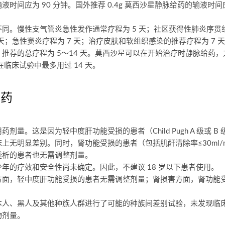
时间应为 90 分钟。国外推荐 0.4g 莫西沙星静脉给药的输液时间
同。慢性支气管炎急性发作通常疗程为 5 天；社区获得性肺炎序贯
 天；急性窦炎疗程为 7 天；治疗皮肤和软组织感染的推荐疗程为 7
推荐的总疗程为 5～14 天。莫西沙星可以在开始治疗时静脉给药
在临床试验中最多用过 14 天。
用药
剂量。这是因为轻中度肝功能受损的患者（Child Pugh A 级或 
无明显差别。同时，肾功能受损的患者（包括肌酐清除率≤30ml/min
透析的患者也无需调整剂量。
年的疗效和安全性尚未确定。因此，不建议 18 岁以下患者使用。
方面，轻中度肝功能受损的患者无需调整剂量；肾损害方面，肾功能
本人、黑人及其他种族人群进行了可能的种族间差别试验，未发现临
物剂量。