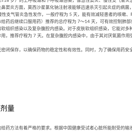
≥18 岁）的上呼吸道和下呼吸道感染，像急性窦炎、慢性支气管炎
性鼻窦炎方面，莫西沙星氯化钠注射液能够迅速杀灭引起炎症的病菌
于慢性支气管炎急性发作，一般疗程为 5 天，能有效减轻患者的咳嗽
给药后继续口服用药）推荐的总疗程为 7～14 天，可有效控制肺部
和软组织感染以及复杂腹腔内感染。对于皮肤软组织感染，它能对多
用，推荐疗程为 7 天。在复杂腹腔内感染中，由于其对厌氧菌作用
光密闭保存，以确保药物的稳定性和有效性。同时，为了确保用药安
及剂量
药方法有着严格的要求。根据中国健康受试者心脏所能耐受的输液速率以及