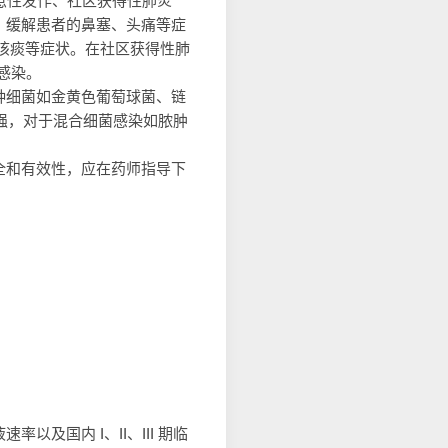
急性发作、社区获得性肺炎
，缓解患者的鼻塞、头痛等症
、咳痰等症状。在社区获得性肺
感染。
种细菌如金黄色葡萄球菌、链
强，对于混合细菌感染如脓肿
全和有效性，应在药师指导下
国内 I、II、III 期临