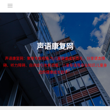
声语康复网
声语康复网：聚焦专家视角,为儿童健康成长而生，分享语言障
碍、听力障碍、自闭症与发育迟缓、儿童杂谈等专业知识,儿童身
边的健康成长助手！