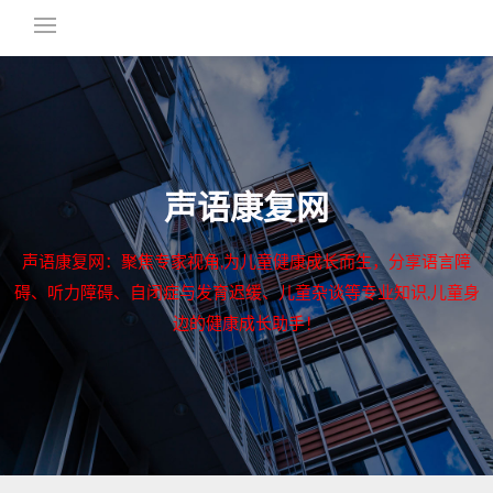
声语康复网
声语康复网：聚焦专家视角,为儿童健康成长而生，分享语言障
碍、听力障碍、自闭症与发育迟缓、儿童杂谈等专业知识,儿童身
边的健康成长助手！