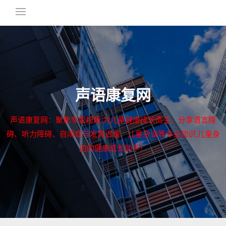
声语康复网
声语康复网：聚焦专家视角,为儿童健康成长而生，分享语言障
碍、听力障碍、自闭症与发育迟缓、儿童杂谈等专业知识,儿童身
边的健康成长助手！